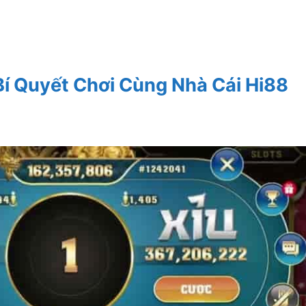
Bí Quyết Chơi Cùng Nhà Cái Hi88