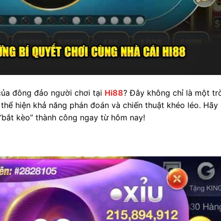
của đông đảo người chơi tại
Hi88
? Đây không chỉ là một tr
n thể hiện khả năng phán đoán và chiến thuật khéo léo. Hãy
 “bắt kèo” thành công ngay từ hôm nay!