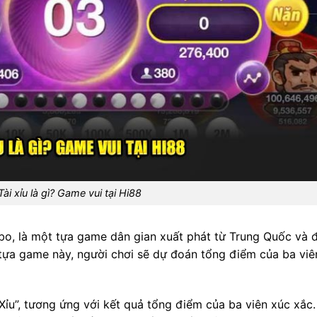
Tài xỉu là gì? Game vui tại Hi88
bo, là một tựa game dân gian xuất phát từ Trung Quốc và 
g tựa game này, người chơi sẽ dự đoán tổng điểm của ba viê
“Xỉu”, tương ứng với kết quả tổng điểm của ba viên xúc xắc