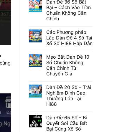
Dàn Đề 36 Số Bất
Bại – Cách Vào Tiền
Chuẩn Không Cần
Chỉnh
Các Phương pháp
Lập Dàn Đề 4 Số Tại
Xổ Số HI88 Hấp Dẫn
ò
Mẹo Bắt Dàn Đề 10
Số Chuẩn Không
 cùng
Cần Chỉnh Từ
Chuyên Gia
Dàn Đề 20 Số – Trải
Nghiệm Đỉnh Cao,
Thưởng Lớn Tại
Hi88
Dàn Đề 65 Số – Bí
Quyết Soi Cầu Bất
Bại Cùng Xổ Số