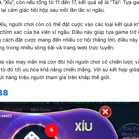
 “Xỉu”, còn nếu tổng từ 11 đến 17, kết quả sẽ là “Tài”. Tựa 
ại cảm giác hồi hộp sau mỗi lần lắc xí ngầu.
Xỉu, người chơi còn có thể đặt cược vào các loại kết quả k
chính xác của ba viên xí ngầu. Điều này giúp tựa game trở
ng cách đặt cược mang đến nhiều cơ hội thắng lớn, điều này 
ộng trong nhiều sòng bài và trang web trực tuyến.
a vào may mắn mà còn đòi hỏi người chơi có chiến lược v
 từ đó tối ưu hóa khả năng chiến thắng. Với sự kết hợp giữ
t hàng triệu người tham gia trên khắp thế giới.
i88