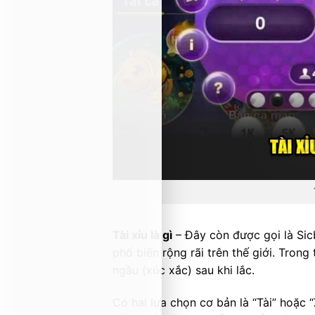
Tài xỉu là gì
– Đây còn được gọi là Sic
phổ biến rộng rãi trên thế giới. Tron
ngầu (xúc xắc) sau khi lắc.
Có hai lựa chọn cơ bản là “Tài” hoặc 