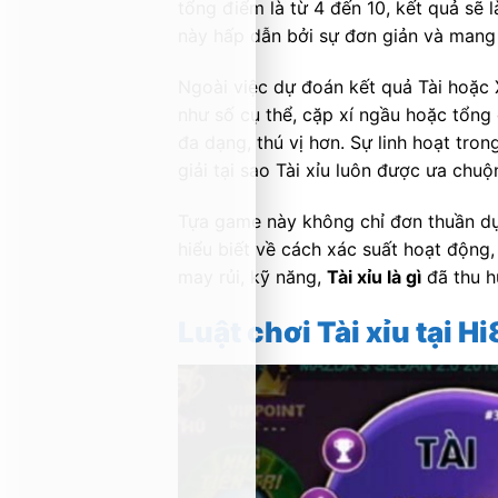
tổng điểm là từ 4 đến 10, kết quả sẽ là
này hấp dẫn bởi sự đơn giản và mang l
Ngoài việc dự đoán kết quả Tài hoặc 
như số cụ thể, cặp xí ngầu hoặc tổng 
đa dạng, thú vị hơn. Sự linh hoạt tro
giải tại sao Tài xỉu luôn được ưa chu
Tựa game này không chỉ đơn thuần dự
hiểu biết về cách xác suất hoạt động,
may rủi, kỹ năng,
Tài xỉu là gì
đã thu hú
Luật chơi Tài xỉu tại H