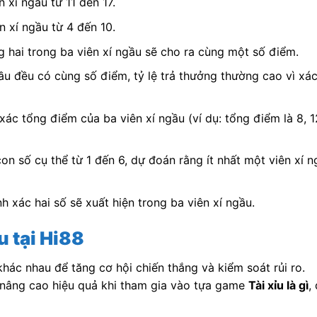
 xí ngầu từ 11 đến 17.
n xí ngầu từ 4 đến 10.
 hai trong ba viên xí ngầu sẽ cho ra cùng một số điểm.
ầu đều có cùng số điểm, tỷ lệ trả thưởng thường cao vì xá
ác tổng điểm của ba viên xí ngầu (ví dụ: tổng điểm là 8, 1
n số cụ thể từ 1 đến 6, dự đoán rằng ít nhất một viên xí n
 xác hai số sẽ xuất hiện trong ba viên xí ngầu.
u tại Hi88
khác nhau để tăng cơ hội chiến thắng và kiểm soát rủi ro.
 nâng cao hiệu quả khi tham gia vào tựa game
Tài xỉu là gì
,