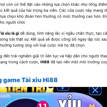
chơi còn có thể đặt vào những lựa chọn khác như tổng điể
ặc kết quả của hai trong ba viên. Các cửa cược này mang 
ng lựa chọn khó đoán hơn thường có mức thưởng cao hơn. Đ
ho người chơi.
Tài xỉu là gì
dễ dùng, tính năng lắc xí ngầu chân thực, tạo c
òng bài thật sự. Kết quả sẽ được công bố ngay lập tức sau
n thưởng tương ứng với loại cược mà họ đã chọn.
đến trải nghiệm giải trí liên tục và hấp dẫn cho người th
 dạng trong cách cược,
Hi88
đã tạo nên một môi trường cư
g game Tài xỉu Hi88