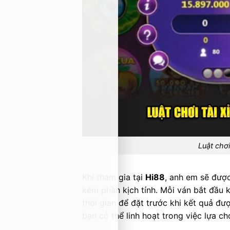
Luật chơi
Khi tham gia tại
Hi88
, anh em sẽ được
kém phần kịch tính. Mỗi ván bắt đầu k
thời gian để đặt trước khi kết quả đ
bạn có thể linh hoạt trong việc lựa ch