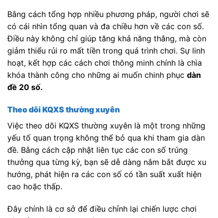
Bằng cách tổng hợp nhiều phương pháp, người chơi sẽ
có cái nhìn tổng quan và đa chiều hơn về các con số.
Điều này không chỉ giúp tăng khả năng thắng, mà còn
giảm thiểu rủi ro mất tiền trong quá trình chơi. Sự linh
hoạt, kết hợp các cách chơi thông minh chính là chìa
khóa thành công cho những ai muốn chinh phục
dàn
đề 20 số.
Theo dõi KQXS thường xuyên
Việc theo dõi KQXS thường xuyên là một trong những
yếu tố quan trọng không thể bỏ qua khi tham gia dàn
đề. Bằng cách cập nhật liên tục các con số trúng
thưởng qua từng kỳ, bạn sẽ dễ dàng nắm bắt được xu
hướng, phát hiện ra các con số có tần suất xuất hiện
cao hoặc thấp.
Đây chính là cơ sở để điều chỉnh lại chiến lược chơi