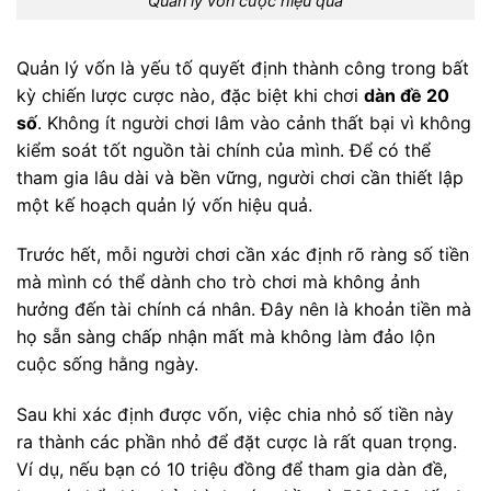
Quản lý vốn cược hiệu quả
Quản lý vốn là yếu tố quyết định thành công trong bất
kỳ chiến lược cược nào, đặc biệt khi chơi
dàn đề 20
số
. Không ít người chơi lâm vào cảnh thất bại vì không
kiểm soát tốt nguồn tài chính của mình. Để có thể
tham gia lâu dài và bền vững, người chơi cần thiết lập
một kế hoạch quản lý vốn hiệu quả.
Trước hết, mỗi người chơi cần xác định rõ ràng số tiền
mà mình có thể dành cho trò chơi mà không ảnh
hưởng đến tài chính cá nhân. Đây nên là khoản tiền mà
họ sẵn sàng chấp nhận mất mà không làm đảo lộn
cuộc sống hằng ngày.
Sau khi xác định được vốn, việc chia nhỏ số tiền này
ra thành các phần nhỏ để đặt cược là rất quan trọng.
Ví dụ, nếu bạn có 10 triệu đồng để tham gia dàn đề,