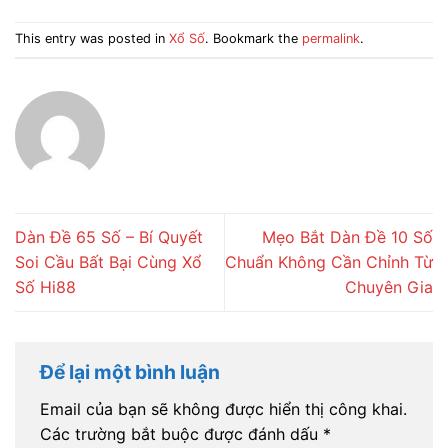
This entry was posted in
Xổ Số
. Bookmark the
permalink
.
Dàn Đề 65 Số – Bí Quyết
Mẹo Bắt Dàn Đề 10 Số
Soi Cầu Bất Bại Cùng Xổ
Chuẩn Không Cần Chỉnh Từ
Số Hi88
Chuyên Gia
Để lại một bình luận
Email của bạn sẽ không được hiển thị công khai.
Các trường bắt buộc được đánh dấu
*