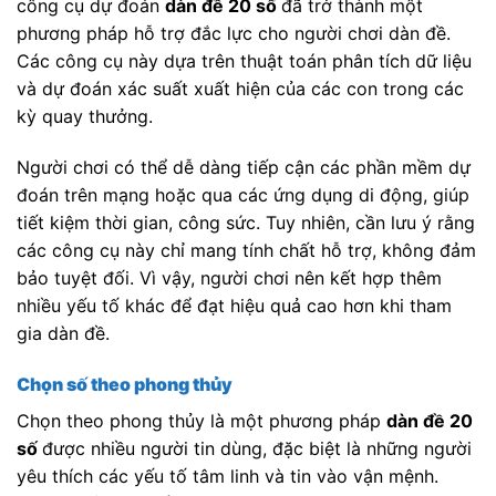
công cụ dự đoán
dàn đề 20 số
đã trở thành một
phương pháp hỗ trợ đắc lực cho người chơi dàn đề.
Các công cụ này dựa trên thuật toán phân tích dữ liệu
và dự đoán xác suất xuất hiện của các con trong các
kỳ quay thưởng.
Người chơi có thể dễ dàng tiếp cận các phần mềm dự
đoán trên mạng hoặc qua các ứng dụng di động, giúp
tiết kiệm thời gian, công sức. Tuy nhiên, cần lưu ý rằng
các công cụ này chỉ mang tính chất hỗ trợ, không đảm
bảo tuyệt đối. Vì vậy, người chơi nên kết hợp thêm
nhiều yếu tố khác để đạt hiệu quả cao hơn khi tham
gia dàn đề.
Chọn số theo phong thủy
Chọn theo phong thủy là một phương pháp
dàn đề 20
số
được nhiều người tin dùng, đặc biệt là những người
yêu thích các yếu tố tâm linh và tin vào vận mệnh.