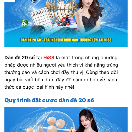
Dàn đề 20 số
tại
Hi88
là một trong những phương
pháp được nhiều người yêu thích vì khả năng trúng
thưởng cao và cách chơi đầy thú vị. Cùng theo dõi
ngay bài viết bên dưới đây để nắm rõ hơn về cách
thức cá cược loại hình này nhé!
Quy trình đặt cược dàn đề 20 số