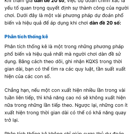
Khi tham gia
dàn đề 20 số
, việc dự đoán chính xác là
yếu tố quan trọng quyết định sự thành công của người
chơi. Dưới đây là một vài phương pháp dự đoán phổ
biến và hiệu quả để áp dụng khi chơi
dàn đề 20 số:
Phân tích thống kê
Phân tích thống kê là một trong những phương pháp
phổ biến và hiệu quả nhất mà người chơi dàn đề sử
dụng. Bằng cách theo dõi, ghi nhận KQXS trong thời
gian dài, bạn có thể tìm ra các quy luật, tần suất xuất
hiện của các con số.
Chẳng hạn, nếu một con xuất hiện nhiều lần trong vài
tuần liên tiếp, thì khả năng cao nó sẽ không xuất hiện
nữa trong những lần tiếp theo. Ngược lại, những con ít
xuất hiện trong thời gian dài có thể có khả năng quay
trở lại.
Phân tích thống kê không chỉ giúp cược thủ dự đoán