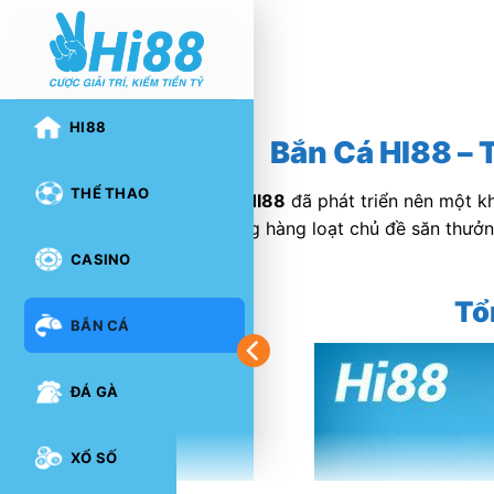
Skip
to
content
HI88
Bắn Cá HI88 –
THỂ THAO
Bắn cá HI88
đã phát triển nên một kh
dẫn cùng hàng loạt chủ đề săn thưởn
CASINO
Tổ
BẮN CÁ
ĐÁ GÀ
XỔ SỐ