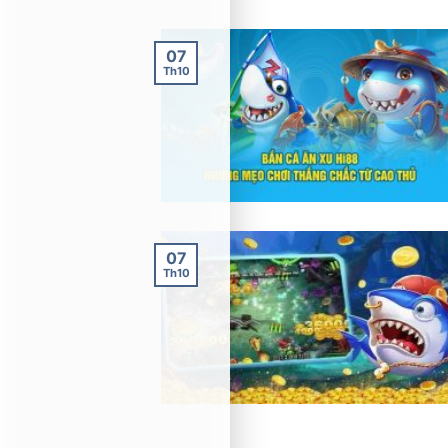
nh
07
Bắn cá HI88
cũng khá giống với phiê
Th10
đó, bạn sẽ bước vào hành trình săn 
thuộc vào kích thướ
Bên cạnh đó, ở mỗi vòng chơi tất 
người chơ
07
Bắn cá HI88
đã hình thành rất lâu tr
Th10
thu về số lượng
Gi