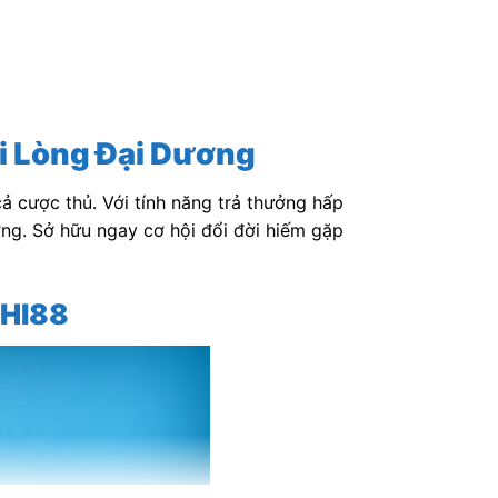
i Lòng Đại Dương
cả cược thủ. Với tính năng trả thưởng hấp
ng. Sở hữu ngay cơ hội đổi đời hiếm gặp
 HI88