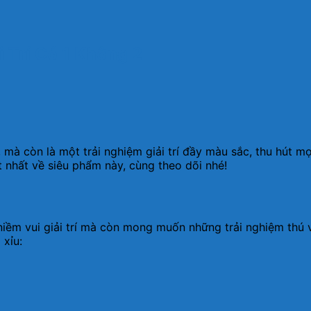
 Trí Có 1 Không 2
mà còn là một trải nghiệm giải trí đầy màu sắc, thu hút mọi
t nhất về siêu phẩm này, cùng theo dõi nhé!
niềm vui giải trí mà còn mong muốn những trải nghiệm thú 
 xỉu: