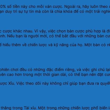
10% số tiền này cho mỗi ván cược. Ngoài ra, hãy luôn theo d
n duy trì sự tự tin mà còn là chìa khóa để có một trải ngh
 cược khác nhau. Vì vậy, việc chọn bàn cược phù hợp là đ
nh. Nếu bạn là người mới, có thể bắt đầu với những bàn c
ể hiểu thêm về chiến lược và kỹ năng của họ. Một bàn có n
hiên chơi đều có những đặc điểm riêng, và việc ghi chú lạ
ên cao hơn trong một thời gian dài, có thể bạn nên đặt cư
ược Xỉu. Việc theo dõi này không chỉ giúp bạn đưa ra quyết
thắng trong Tài xỉu. Một trong những chiến lược phổ biến l