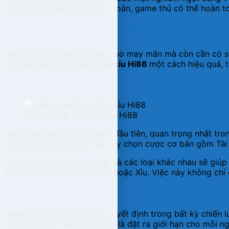
sự chú trọng đến vấn đề an toàn, game thủ có thể hoàn t
Kinh nghiệm chơi Tài xỉu Hi88
Chơi Tài xỉu không chỉ dựa vào may mắn mà còn cần có sự 
ích giúp bạn trải nghiệm
Tài xỉu Hi88
một cách hiệu quả, t
Hiểu rõ luật chơi
Nắm rõ luật chơi Tài xỉu Hi88
Nắm vững luật chơi là bước đầu tiên, quan trọng nhất tro
tổng điểm của chúng. Các tùy chọn cược cơ bản gồm Tài (t
Việc hiểu rõ cách tính điểm và các loại khác nhau sẽ giú
sẽ thấp hơn so với cược Tài hoặc Xỉu. Việc này không ch
Quản lý vốn
Quản lý vốn là một yếu tố quyết định trong bất kỳ chiến l
nhỏ số tiền đó. Một mẹo hay là đặt ra giới hạn cho mỗi n