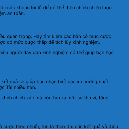
õi các khoản lời lỗ để có thể điều chỉnh chiến lược
iệm an toàn.
iều quan trọng. Hãy tìm kiếm các bàn có mức cược
ược có mức cược thấp để tích lũy kinh nghiệm.
hiều người dày dạn kinh nghiệm có thể giúp bạn học
i kết quả sẽ giúp bạn nhận biết các xu hướng nhất
ợc Tài nhiều hơn.
 định chính xác mà còn tạo ra một sự thú vị, tăng
à cược theo chuỗi, tức là theo dõi các kết quả và điều