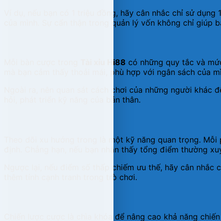
Ví dụ, nếu bạn có 1 triệu đồng, hãy cân nhắc chỉ sử dụng 
của mình. Sự cẩn thận trong quản lý vốn không chỉ giúp bạ
Chọn bàn cược phù hợp
Mỗi bàn cược trong
Tài xỉu Hi88
có những quy tắc và mức
mà bạn cảm thấy thoải mái, phù hợp với ngân sách của mì
Ngoài ra, nên quan sát cách chơi của những người khác đ
hỏi, phát triển kỹ năng của bản thân.
Theo dõi xu hướng
Theo dõi xu hướng trong là một kỹ năng quan trọng. Mỗi p
định. Chẳng hạn, nếu bạn nhận thấy tổng điểm thường xuy
Ngược lại, nếu điểm số thấp chiếm ưu thế, hãy cân nhắc c
thêm tính cạnh tranh trong trò chơi.
Chiến lược cược
Chiến lược cược là chìa khóa để nâng cao khả năng chiến 