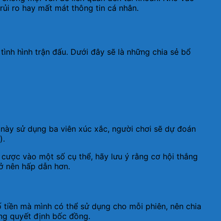
ủi ro hay mất mát thông tin cá nhân.
tình hình trận đấu. Dưới đây sẽ là những chia sẻ bổ
này sử dụng ba viên xúc xắc, người chơi sẽ dự đoán
).
 cược vào một số cụ thể, hãy lưu ý rằng cơ hội thắng
ở nên hấp dẫn hơn.
số tiền mà mình có thể sử dụng cho mỗi phiên, nên chia
ững quyết định bốc đồng.