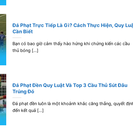
Đá Phạt Trực Tiếp Là Gì? Cách Thực Hiện, Quy Lu
Cần Biết
Bạn có bao giờ cảm thấy hào hứng khi chứng kiến các cầu
thủ bóng [...]
Đá Phạt Đền Quy Luật Và Top 3 Cầu Thủ Sút Đâu
Trúng Đó
Đá phạt đền luôn là một khoảnh khắc căng thẳng, quyết địn
đến kết quả [...]