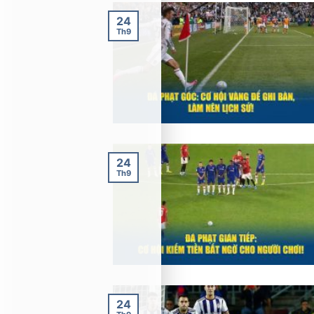
24
Th9
24
Th9
24