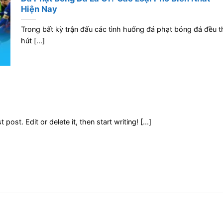
Hiện Nay
Trong bất kỳ trận đấu các tình huống đá phạt bóng đá đều t
hút [...]
ost. Edit or delete it, then start writing! [...]